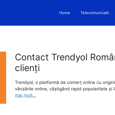
Home
Telecomunicatii
Contact Trendyol Român
clienți
Trendyol, o platformă de comerț online cu origini 
vânzările online, câștigând rapid popularitate și
mai mult…